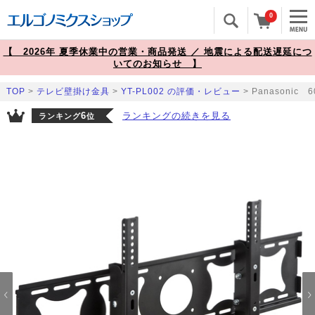
0
【 2026年 夏季休業中の営業・商品発送 ／ 地震による配送遅延につ
いてのお知らせ 】
TOP
>
テレビ壁掛け金具
>
YT-PL002 の評価・レビュー
> Panasoni
6
ランキングの続きを見る
ランキング
位
Prev