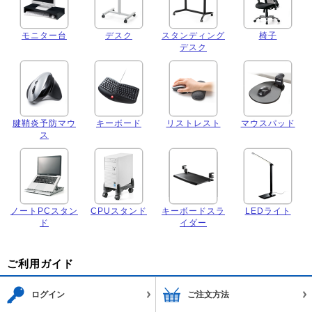
モニター台
デスク
スタンディング
椅子
デスク
腱鞘炎予防マウ
キーボード
リストレスト
マウスパッド
ス
ノートPCスタン
CPUスタンド
キーボードスラ
LEDライト
ド
イダー
ご利用ガイド
ログイン
ご注文方法