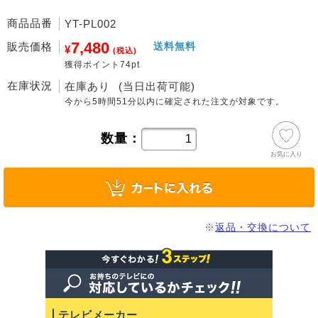
商品品番
YT-PL002
7,480
販売価格
送料無料
¥
(税込)
獲得ポイント74pt
在庫状況
在庫あり
(当日出荷可能)
今から
5時間51分
以内に確定された注文が対象です。
数量：
お気に入り
※
返品・交換について
テレビメーカー