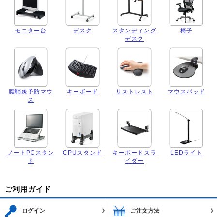
モニター台
デスク
スタンディング
椅子
デスク
腱鞘炎予防マウ
キーボード
リストレスト
マウスパッド
ス
ノートPCスタン
CPUスタンド
キーボードスラ
LEDライト
ド
イダー
ご利用ガイド
ログイン
ご注文方法