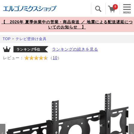
0
【 2026年 夏季休業中の営業・商品発送 ／ 地震による配送遅延につ
いてのお知らせ 】
TOP
>
テレビ壁掛け金具
6
ランキングの続きを見る
ランキング
位
レビュー：
（
10
）
Prev