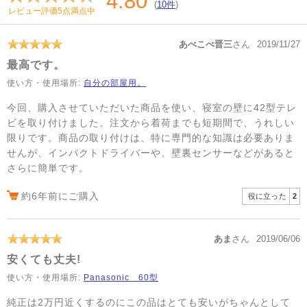
4.80
(
10件
)
レビュー評価5点満点中
あべこべ晋三
さん
2019/11/27
最高です。
使い方・使用場所:
自分の部屋用。
今回、購入させていただいた商品を使い、寝室の壁に42型テレ
ビを取り付けました。注文から着荷までも短期間で、うれしい
限りです。商品の取り付けは、特に専門的な知識は必要ありま
せんが、インパクトドライバーや、壁裏センサーなどがあると
さらに簡単です。
約6年前にご購入
役に立った
2
あま
さん
2019/06/06
安くても丈夫!
使い方・使用場所:
Panasonic 60型
純正は2万円近くするのにこの品はとても安いがちゃんとして