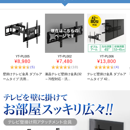
YT-PL005
YT-PL002
YT-PL006
¥8,980
¥7,480
¥13,800
(5)
(10)
(4)
壁掛けテレビ金具 ダブルア
液晶テレビ壁掛け金具(32
テレビ壁掛け金具 ダブルア
ームタイプ 汎用...
～70型対応・汎...
ームタイプ 42...