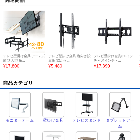
関連商品
テレビ壁掛け金具 アーム式
テレビ壁掛け金具 縦向き設
テレビ壁掛け金具(50イン
薄型 大型 角...
置用 32から...
チ～84インチ・...
¥17,800
¥5,480
¥17,390
商品カテゴリ
モニターアーム
壁掛け金具
テレビスタンド
タブレットアー
ム