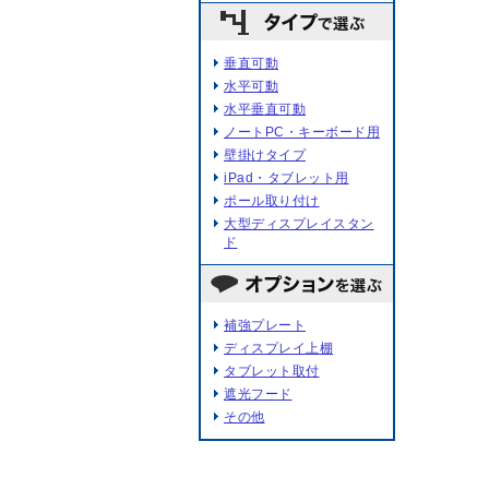
垂直可動
水平可動
水平垂直可動
ノートPC・キーボード用
壁掛けタイプ
iPad・タブレット用
ポール取り付け
大型ディスプレイスタン
ド
補強プレート
ディスプレイ上棚
タブレット取付
遮光フード
その他