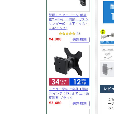
壁面モニターアーム(耐荷
重2～8kg・3関節・ガスシ
リンダー式・上下・左右・
～32インチ)
(
1
)
¥4,980
レビ
モニター壁掛け金具 1関節
34インチ 12kgまで 上下角
度調整 ブラック
こ
¥3,480
ー
み