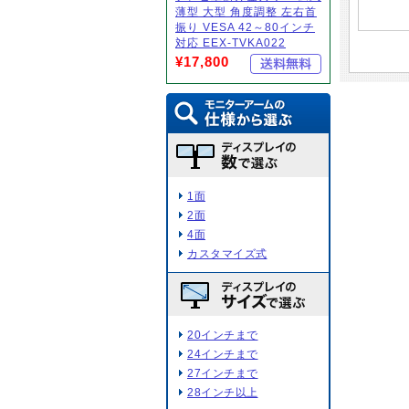
薄型 大型 角度調整 左右首
振り VESA 42～80インチ
対応 EEX-TVKA022
¥17,800
1面
2面
4面
カスタマイズ式
20インチまで
24インチまで
27インチまで
28インチ以上