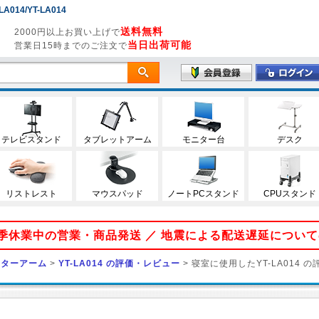
14/YT-LA014
送料無料
2000円以上お買い上げで
当日出荷可能
営業日15時までのご注文で
テレビスタンド
タブレットアーム
モニター台
デスク
リストレスト
マウスパッド
ノートPCスタンド
CPUスタンド
 夏季休業中の営業・商品発送 ／ 地震による配送遅延につい
ニターアーム
>
YT-LA014 の評価・レビュー
> 寝室に使用したYT-LA014 