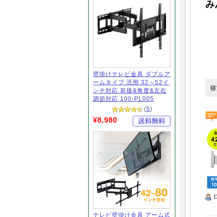
み
壁掛けテレビ金具 ダブルア
ームタイプ 汎用 32～52イ
寝
ンチ対応 前後&角度&左右
調節対応 100-PL005
(
5
)
¥8,980
テレビ壁掛け金具 アーム式