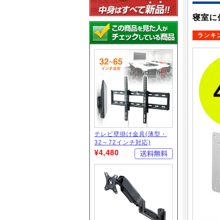
寝室に
ランキ
テレビ壁掛け金具(薄型・
32～72インチ対応)
¥4,480