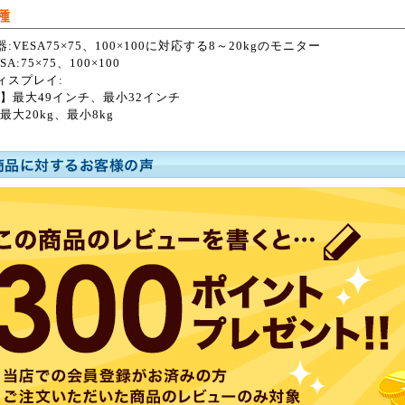
種
:VESA75×75、100×100に対応する8～20kgのモニター
A:75×75、100×100
ィスプレイ:
】最大49インチ、最小32インチ
最大20kg、最小8kg