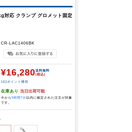
0kg対応 クランプ グロメット固定
：
CR-LAC1406BK
¥16,280
：
送料無料
(税込)
162ポイント獲得
：
在庫あり
当日出荷可能
今から
5時間7分
以内に確定された注文が対象
です。
い