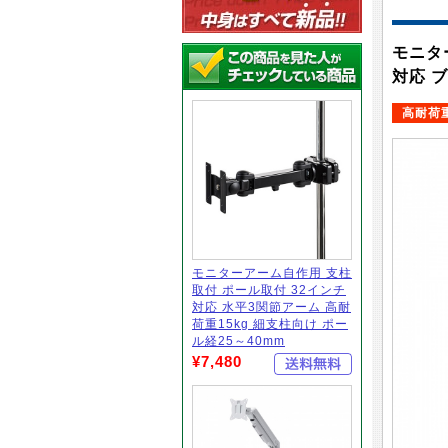
モニタ
対応 
高耐荷
モニターアーム自作用 支柱
取付 ポール取付 32インチ
対応 水平3関節アーム 高耐
荷重15kg 細支柱向け ポー
ル経25～40mm
¥7,480