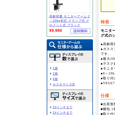
高耐荷重 モニターアーム 2
～20kg対応 クランプ式 グ
特長
ロメット式 ブラック
¥9,980
モニター
グ式の
●高耐荷
●ガスス
です。
●最大2
●デスク
1面
●モニタ
●8～2
2面
●取り付
4面
●VESA
カスタマイズ式
仕様
■出荷形
20インチまで
■梱包:1個
24インチまで
■取り付