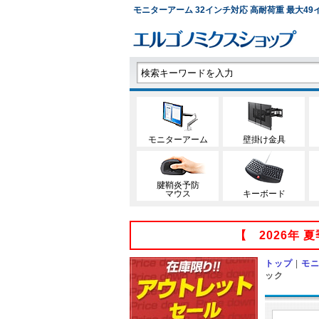
モニターアーム 32インチ対応 高耐荷重 最大49イン
モニターアーム
壁掛け金具
腱鞘炎予防
マウス
キーボード
【 2026年
トップ
|
モ
ック