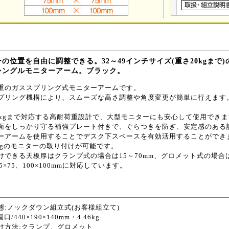
の位置を自由に調整できる。32～49インチサイズ(重さ20kgま
シングルモニターアーム。ブラック。
重のガススプリング式モニターアームです。
プリング機構により、スムーズな高さ調整や角度変更が簡単に行えます
0kgまで対応する高耐荷重設計で、大型モニターにも安心して使用でき
面をしっかり守る補強プレート付きで、ぐらつきを防ぎ、安定感のある
ーアームを使用することでデスク下スペースを有効活用することができ
0kgのモニターの取り付けが可能です。
けできる天板厚はクランプ式の場合は15～70mm、グロメット式の場合は
75×75、100×100mmに対応しています。
態:ノックダウン組立式(お客様組立て)
口/440×190×140mm・4.46kg
け方法:クランプ、グロメット