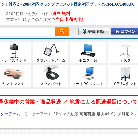
チ対応 2～20kg対応 クランプ グロメット固定対応 ブラック/CR-LAC1406BK
送料無料
2000円以上お買い上げで
当日出荷可能
営業日15時までのご注文で
テレビスタンド
タブレットアーム
モニター台
デスク
リストレスト
マウスパッド
ノートPCスタンド
CPUスタンド
 夏季休業中の営業・商品発送 ／ 地震による配送遅延につい
ニターアーム
|
モニターアーム 32インチ対応 高耐荷重 最大49インチ対応 2～