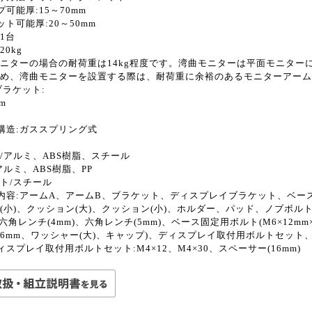
プ可能厚:15～70mm
ット可能厚:20～50mm
1台
20kg
ニターの場合の耐荷重は14kg程度です。湾曲モニターは平面モニター
め、湾曲モニターを設置する際は、耐荷重に余裕のあるモニターアーム
ブラケット:
m
構造:ガススプリング式
/アルミ、ABS樹脂、スチール
アルミ、ABS樹脂、PP
ト/スチール
内容:アームA、アームB、ブラケット、ディスプレイブラケット、ベー
(小)、クッション(大)、クッション(小)、ホルダー、パッド、ノブボル
、六角レンチ(4mm)、六角レンチ(5mm)、ベース固定用ボルト(M6×12mm
×16mm、ワッシャー(大)、キャップ)、ディスプレイ取付用ボルトセット
ィスプレイ取付用ボルトセット:M4×12、M4×30、スペーサー(16mm)