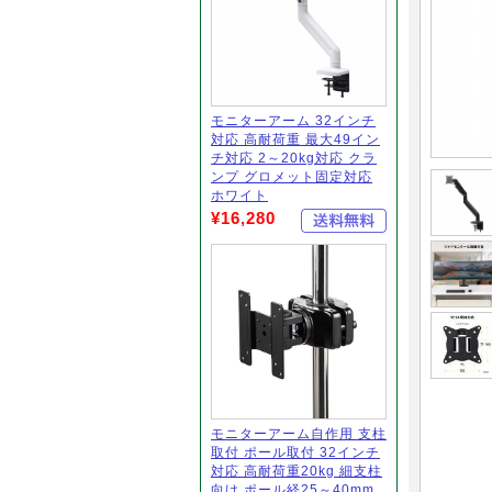
モニターアーム 32インチ
対応 高耐荷重 最大49イン
チ対応 2～20kg対応 クラ
ンプ グロメット固定対応
ホワイト
¥16,280
モニターアーム自作用 支柱
取付 ポール取付 32インチ
対応 高耐荷重20kg 細支柱
向け ポール経25～40mm