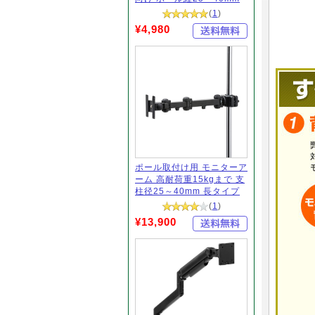
(
1
)
¥4,980
ポール取付け用 モニターア
ーム 高耐荷重15kgまで 支
柱径25～40mm 長タイプ
(
1
)
¥13,900