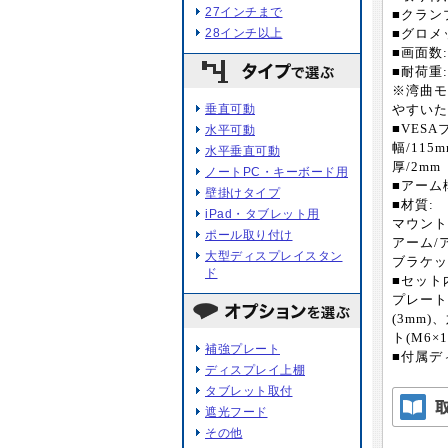
27インチまで
■クラン
28インチ以上
■グロメ
■画面数:
■耐荷重:
※湾曲モ
垂直可動
やすいた
■VESA
水平可動
幅/115m
水平垂直可動
厚/2mm
ノートPC・キーボード用
■アーム
壁掛けタイプ
■材質:
iPad・タブレット用
マウント
ポール取り付け
アーム/
大型ディスプレイスタン
ブラケッ
ド
■セット
プレート
(3mm)
ト(M6
補強プレート
■付属デ
ディスプレイ上棚
タブレット取付
遮光フード
その他