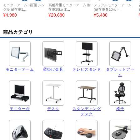
モニターアーム 1画面 シン
高耐荷重モニターアーム 耐
デュアルモニターアーム
グル 耐荷重1...
荷重20kg 水...
(耐荷重各10kg・...
¥4,980
¥20,680
¥5,480
商品カテゴリ
モニターアーム
壁掛け金具
テレビスタンド
タブレットアー
ム
モニター台
デスク
スタンディング
椅子
デスク