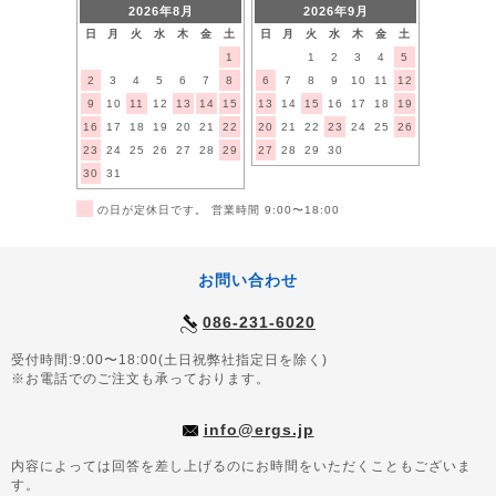
2026年8月
2026年9月
日
月
火
水
木
金
土
日
月
火
水
木
金
土
1
1
2
3
4
5
2
3
4
5
6
7
8
6
7
8
9
10
11
12
9
10
11
12
13
14
15
13
14
15
16
17
18
19
16
17
18
19
20
21
22
20
21
22
23
24
25
26
23
24
25
26
27
28
29
27
28
29
30
30
31
■
の日が定休日です。 営業時間 9:00〜18:00
お問い合わせ
086-231-6020
受付時間:9:00〜18:00(土日祝弊社指定日を除く)
※お電話でのご注文も承っております。
info@ergs.jp
内容によっては回答を差し上げるのにお時間をいただくこともございま
す。