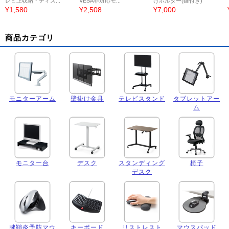
レビ上収納・ディス...
VESA非対応モ...
けホルダー(鍵付き)
¥1,580
¥2,508
¥7,000
商品カテゴリ
モニターアーム
壁掛け金具
テレビスタンド
タブレットアー
ム
モニター台
デスク
スタンディング
椅子
デスク
腱鞘炎予防マウ
キーボード
リストレスト
マウスパッド