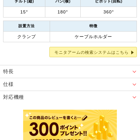
チルト(縦)
パン(横)
ピボット(回転)
15°
180°
360°
設置方法
特徴
クランプ
ケーブルホルダー
モニタアームの検索システムはこちら
特長
仕様
対応機種