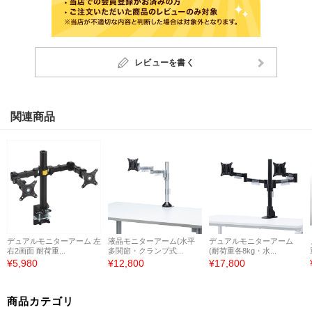
レビューを書く
関連商品
デュアルモニターアーム 左
液晶モニターアーム(水平
デュアルモニターアーム
右2画面 耐荷重...
多関節・クランプ式...
(耐荷重各8kg・水...
¥5,980
¥12,800
¥17,800
商品カテゴリ