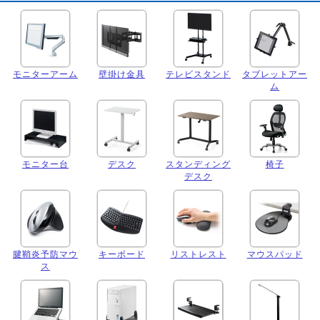
モニターアーム
壁掛け金具
テレビスタンド
タブレットアー
ム
モニター台
デスク
スタンディング
椅子
デスク
腱鞘炎予防マウ
キーボード
リストレスト
マウスパッド
ス