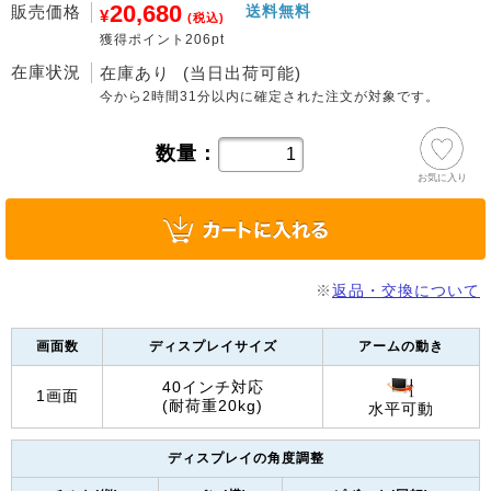
20,680
販売価格
送料無料
¥
(税込)
獲得ポイント206pt
在庫状況
在庫あり
(当日出荷可能)
今から
2時間31分
以内に確定された注文が対象です。
数量：
お気に入り
※
返品・交換について
画面数
ディスプレイサイズ
アームの動き
40インチ対応
1画面
(耐荷重20kg)
水平可動
ディスプレイの角度調整