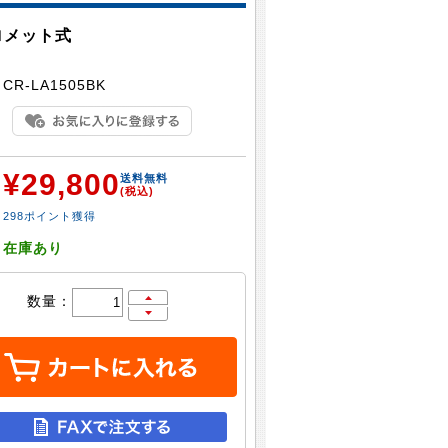
ロメット式
：
CR-LA1505BK
¥29,800
：
送料無料
(税込)
298ポイント獲得
：
在庫あり
数量：