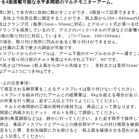
ーを4面搭載可能な水平多関節のマルチモニターアーム。
間に対して全方向に自由に動かすことができ、4面並べて設置できます
、支柱上で任意位置に固定することができ、机上面から280～840mm
法はクランプ式（板厚15mm～50mmに対応）とグロメット式が選べる
クランプを採用しているので、デスクのバックパネルの干渉などの影響
A規格の取り付けに対応しています。（75×75mm、100×100mm）
mの場合、取り付け箇所に凹みがあると取り付けができません。
は付属の工具で硬さの調節が可能です。
ィスプレイからのケーブルは、アーム下面のケーブルホルダーへ通すこ
プレイ取り付け部のチルト角度はそれぞれ上下85°、60°です。
の長さは780mm（机上面からポール先端まで）、支柱太さは直径32mm
はアーム1つにつき8kgです。
い上の注意事項>
て規定される耐荷重をこえるディスプレイは取り付けないでください。
ィスプレイを組み付けたアームとの総重量は、8kgを超える場合があ
の作業を行う際は、必ず二人以上で行うようにしてください。
、チルトの各関節の工場出荷時の保持力は、商品によって異なります。
関節に内蔵されたナット、ボルトを回して調節してください。
操作(角度調節など)は、静かに行ってください。また必ず両手で操作
作は、液晶ディスプレイとアームとの接合部やアームの付け根部を破損
定をした際、支柱先端部に力を掛けると、机上面を破損させる恐れがあ
よう注意してください。