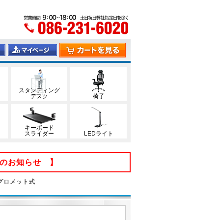
スタンディング
デスク
椅子
キーボード
スライダー
LEDライト
てのお知らせ 】
/グロメット式