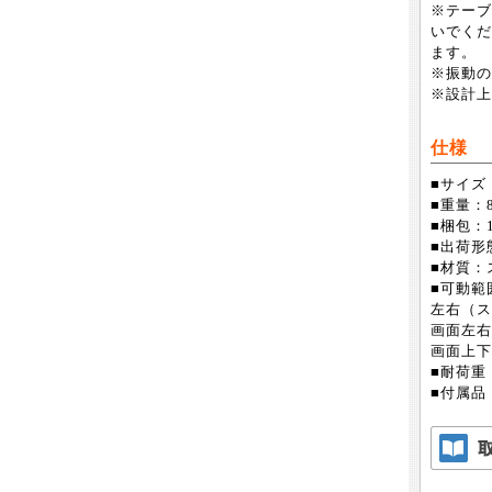
※テーブ
いでくだ
ます。
※振動の
※設計上
仕様
■サイズ
■重量：8
■梱包：1
■出荷形
■材質：
■可動範
左右（ス
画面左右
画面上下
■耐荷重
■付属品