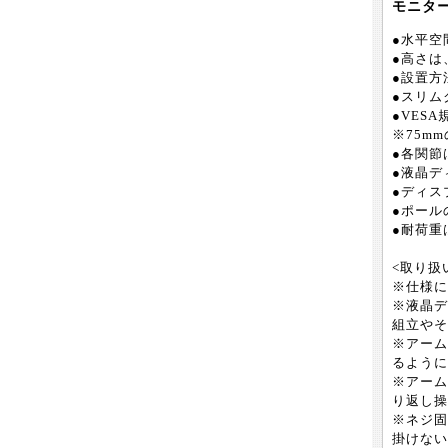
モニタ
●水平空
●高さは
●設置方
●スリム
●VES
※75m
●各関節
●液晶デ
●ディス
●ポール
●耐荷重
<取り扱
※仕様に
※液晶デ
組立やそ
※アーム
るように
※アーム
り返し操
※ネジ固
掛けない