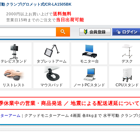
 クランプ/グロメット式/CR-LA1505BK
送料無料
2000円以上お買い上げで
当日出荷可能
営業日15時までのご注文で
テレビスタンド
タブレットアーム
モニター台
デスク
リストレスト
マウスパッド
ノートPCスタンド
CPUスタンド
 夏季休業中の営業・商品発送 ／ 地震による配送遅延につい
ニターアーム
|
クアッドモニターアーム 4画面 各8kgまで 水平可動 クランプ