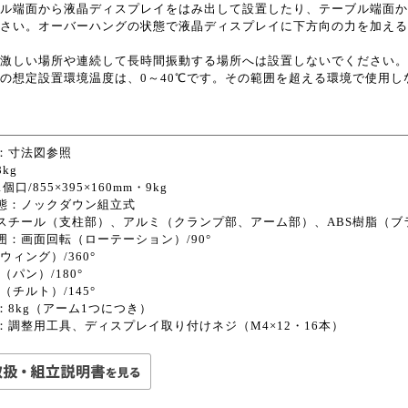
ル端面から液晶ディスプレイをはみ出して設置したり、テーブル端面か
さい。オーバーハングの状態で液晶ディスプレイに下方向の力を加える
激しい場所や連続して長時間振動する場所へは設置しないでください。
の想定設置環境温度は、0～40℃です。その範囲を超える環境で使用し
：寸法図参照
kg
個口/855×395×160mm・9kg
態：ノックダウン組立式
スチール（支柱部）、アルミ（クランプ部、アーム部）、ABS樹脂（ブ
囲：画面回転（ローテーション）/90°
ウィング）/360°
（パン）/180°
（チルト）/145°
：8kg（アーム1つにつき）
：調整用工具、ディスプレイ取り付けネジ（M4×12・16本）