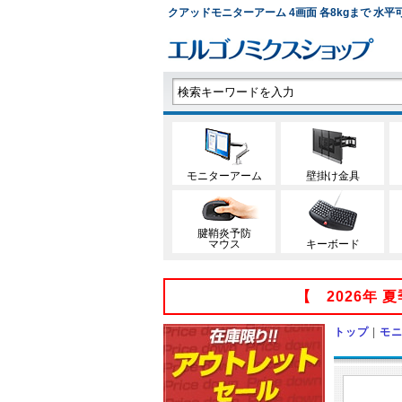
クアッドモニターアーム 4画面 各8kgまで 水平可動
モニターアーム
壁掛け金具
腱鞘炎予防
マウス
キーボード
【 2026年
トップ
|
モ