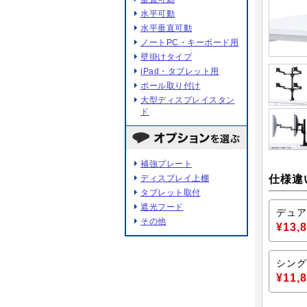
水平可動
水平垂直可動
ノートPC・キーボード用
壁掛けタイプ
iPad・タブレット用
ポール取り付け
大型ディスプレイスタン
ド
補強プレート
仕様違
ディスプレイ上棚
タブレット取付
遮光フード
デュア
その他
¥13,
シング
¥11,