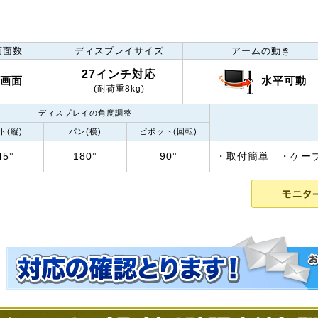
画面数
ディスプレイサイズ
アームの動き
27インチ対応
水平可動
4画面
(耐荷重8kg)
ディスプレイの角度調整
ト(縦)
パン(横)
ピボット(回転)
45°
180°
90°
・取付簡単
・ケー