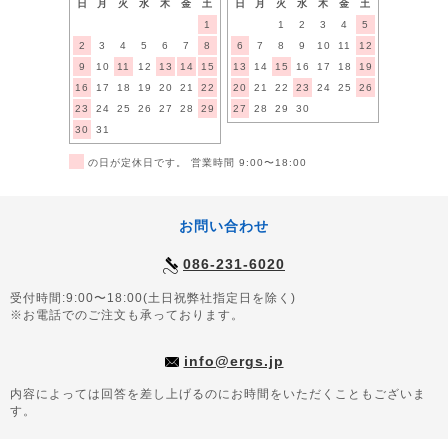
日
月
火
水
木
金
土
日
月
火
水
木
金
土
1
1
2
3
4
5
2
3
4
5
6
7
8
6
7
8
9
10
11
12
9
10
11
12
13
14
15
13
14
15
16
17
18
19
16
17
18
19
20
21
22
20
21
22
23
24
25
26
23
24
25
26
27
28
29
27
28
29
30
30
31
■
の日が定休日です。 営業時間 9:00〜18:00
お問い合わせ
086-231-6020
受付時間:9:00〜18:00(土日祝弊社指定日を除く)
※お電話でのご注文も承っております。
info@ergs.jp
内容によっては回答を差し上げるのにお時間をいただくこともございま
す。