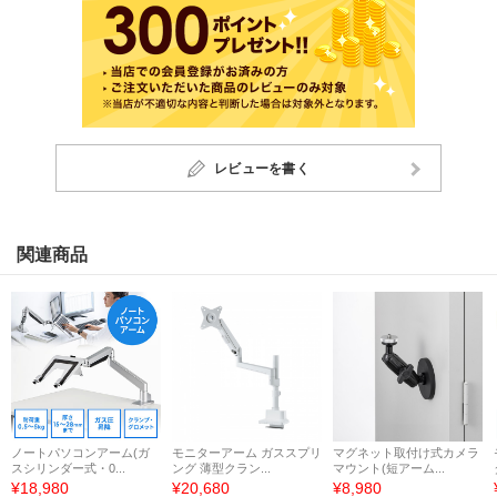
レビューを書く
関連商品
ノートパソコンアーム(ガ
モニターアーム ガススプリ
マグネット取付け式カメラ
スシリンダー式・0...
ング 薄型クラン...
マウント(短アーム...
¥18,980
¥20,680
¥8,980