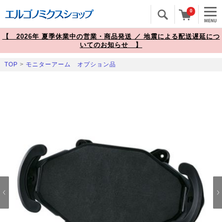
0
【 2026年 夏季休業中の営業・商品発送 ／ 地震による配送遅延につ
いてのお知らせ 】
TOP
>
モニターアーム オプション品
Prev