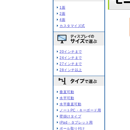
1面
2面
4面
カスタマイズ式
20インチまで
24インチまで
27インチまで
28インチ以上
垂直可動
水平可動
水平垂直可動
ノートPC・キーボード用
壁掛けタイプ
iPad・タブレット用
ポール取り付け