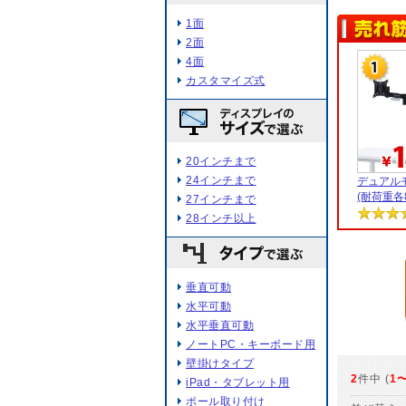
1面
2面
4面
カスタマイズ式
20インチまで
24インチまで
デュアル
(耐荷重各8.
27インチまで
28インチ以上
垂直可動
水平可動
水平垂直可動
ノートPC・キーボード用
壁掛けタイプ
2
件中 (
1
iPad・タブレット用
ポール取り付け