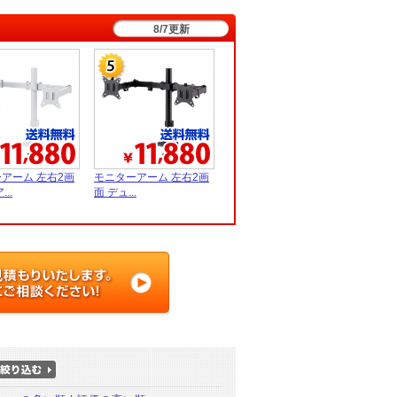
8/7更新
アーム 左右2画
モニターアーム 左右2画
..
面 デュ...