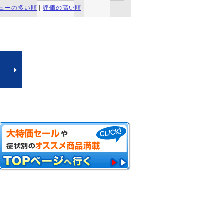
ューの多い順
|
評価の高い順