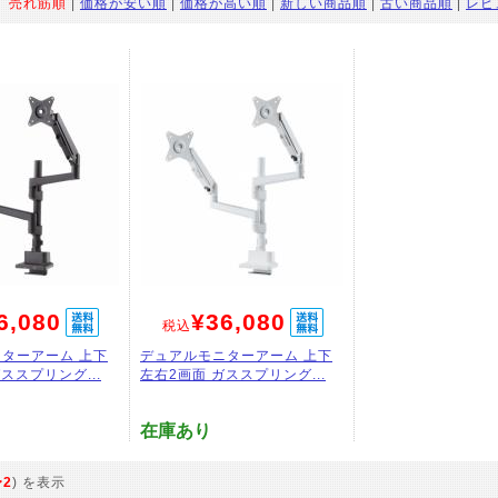
：
売れ筋順
|
価格が安い順
|
価格が高い順
|
新しい商品順
|
古い商品順
|
レビ
6,080
¥36,080
税込
ターアーム 上下
デュアルモニターアーム 上下
ススプリング...
左右2画面 ガススプリング...
在庫あり
〜2
) を表示