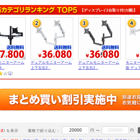
【ディスプレイ2台取り付け(横)】
モニターアーム
デュアルモニターアーム
デュアルモニターアーム
モニター
..
上下左右2...
上下左右2...
面 デュア.
(
1
)
円
円
〜2
) を表示
価格で絞り込む：
〜