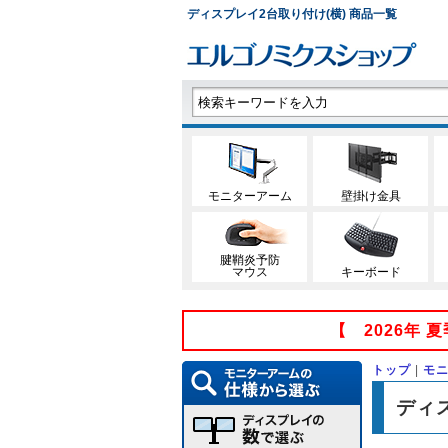
ディスプレイ2台取り付け(横) 商品一覧
モニターアーム
壁掛け金具
腱鞘炎予防
マウス
キーボード
【 2026年
トップ
|
モ
ディ