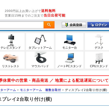
送料無料
2000円以上お買い上げで
当日出荷可能
営業日15時までのご注文で
テレビスタンド
タブレットアーム
モニター台
デスク
リストレスト
マウスパッド
ノートPCスタンド
CPUスタンド
 夏季休業中の営業・商品発送 ／ 地震による配送遅延につい
ニターアーム
>
モニターアーム 複数台取付
>
ディスプレイ2台取り付け(横)
スプレイ2台取り付け(横)