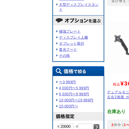
並び替え
大型ディスプレイスタン
ド
補強プレート
ディスプレイ上棚
タブレット取付
遮光フード
その他
〜3,999円
¥3
税込
4,000円〜5,999円
デュアルモニ
6,000円〜9,999円
左右2画面 ガ
10,000円〜19,999円
20,000円〜
在庫あり
2
件中 (
1
¥
- ¥