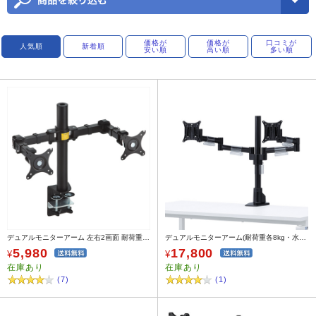
価格が
価格が
口コミが
人気順
新着順
安い順
高い順
多い順
デュアルモニターアーム 左右2画面 耐荷重 各10kg 水平可動 クランプ固定式 ブラック
デュアルモニターアーム(耐荷重各8kg・水平可動・クランプ/グロメット式)
5,980
17,800
¥
¥
在庫あり
在庫あり
(7)
(1)