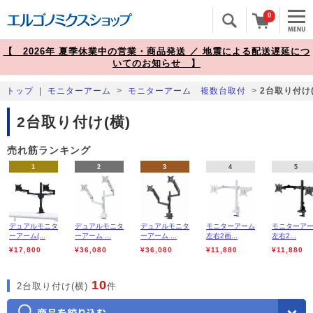
0
【 2026年 夏季休業中の営業・商品発送 ／ 地震による配送遅延につ
いてのお知らせ 】
トップ
|
モニターアーム
>
モニターアーム 複数台取付
>
2台取り付け(
2台取り付け(横)
売れ筋ランキング
1
2
3
4
5
デュアルモニタ
デュアルモニタ
デュアルモニタ
モニターアーム
モニターア
ーアーム(...
ーアーム ...
ーアーム ...
左右2画...
左右2...
¥17,800
¥36,080
¥36,080
¥11,880
¥11,880
10
2台取り付け(横)
件