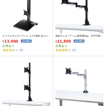
デュアルモニターアーム 上下2画面 卓上スタンドタイプ 耐荷重10kg
液晶モニターアーム(耐荷重8kg・水平可動・クランプ/グロメット式)
13,980
11,800
¥
¥
在庫あり
在庫あり
(4)
(1)