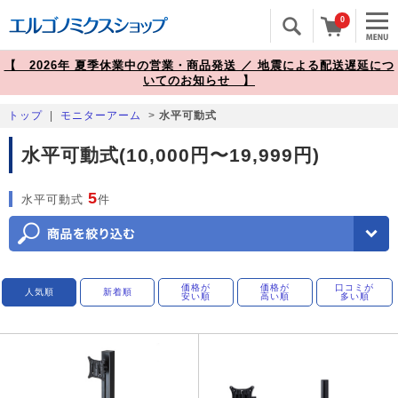
0
【 2026年 夏季休業中の営業・商品発送 ／ 地震による配送遅延につ
いてのお知らせ 】
トップ
|
モニターアーム
>
水平可動式
水平可動式(10,000円〜19,999円)
5
水平可動式
件
価格が
価格が
口コミが
人気順
新着順
安い順
高い順
多い順