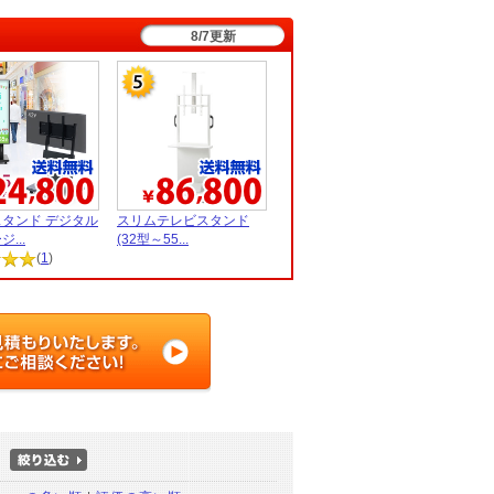
】
8/7更新
タンド デジタル
スリムテレビスタンド
...
(32型～55...
(
1
)