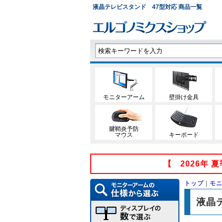
液晶テレビスタンド 47型対応 商品一覧
モニターアーム
壁掛け金具
腱鞘炎予防
マウス
キーボード
【 2026年
トップ
|
モ
液晶