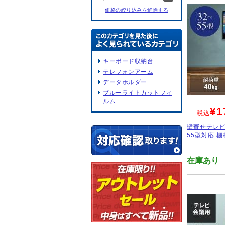
価格の絞り込みを解除する
キーボード収納台
テレフォンアーム
データホルダー
ブルーライトカットフィ
ルム
¥1
税込
壁寄せテレビ
55型対応 棚板
在庫あり