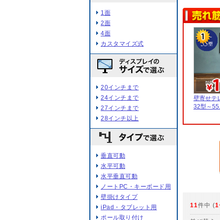
1面
2面
4面
カスタマイズ式
20インチまで
24インチまで
壁寄せテ
32型～55.
27インチまで
28インチ以上
垂直可動
水平可動
水平垂直可動
ノートPC・キーボード用
壁掛けタイプ
11
件中 (
1
iPad・タブレット用
ポール取り付け