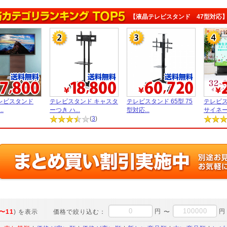
【液晶テレビスタンド 47型対応
レビスタンド
テレビスタンド キャスタ
テレビスタンド 65型 75
テレビス
..
ーつき ハ...
型対応...
サイネージ
(
3
)
円
円
〜11
) を表示
価格で絞り込む：
〜