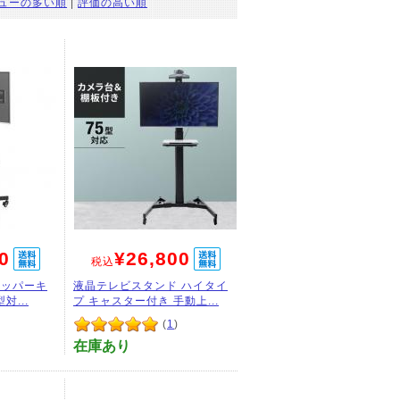
ューの多い順
|
評価の高い順
0
¥26,800
税込
トッパーキ
液晶テレビスタンド ハイタイ
対...
プ キャスター付き 手動上...
(
1
)
在庫あり