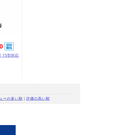
0
 75型対応
ューの多い順
|
評価の高い順