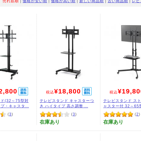
：
売れ筋順
|
価格が安い順
|
価格が高い順
|
新しい商品順
|
古い商品順
|
レビ
2,800
¥18,800
¥19,80
税込
税込
ド(32～75型対
テレビスタンド キャスターつ
テレビスタンド ス
プ・キャスタ...
き ハイタイプ 高さ調整 ...
ャスター付 32～65型
(
3
)
(
3
)
(
2
)
在庫あり
在庫あり