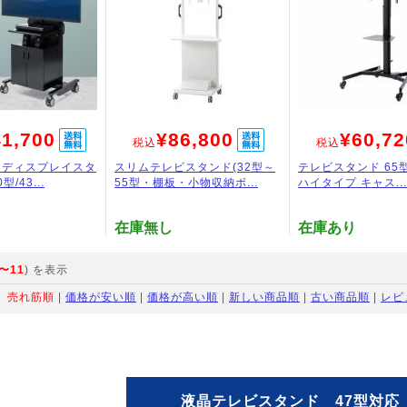
1,700
¥86,800
¥60,72
税込
税込
用ディスプレイスタ
スリムテレビスタンド(32型～
テレビスタンド 65型
型/43...
55型・棚板・小物収納ボ...
ハイタイプ キャス...
在庫無し
在庫あり
〜11
) を表示
：
売れ筋順
|
価格が安い順
|
価格が高い順
|
新しい商品順
|
古い商品順
|
レビ
液晶テレビスタンド 47型対応