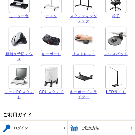
モニター台
デスク
スタンディング
椅子
デスク
腱鞘炎予防マウ
キーボード
リストレスト
マウスパッド
ス
ノートPCスタン
CPUスタンド
キーボードスラ
LEDライト
ド
イダー
ご利用ガイド
ログイン
ご注文方法