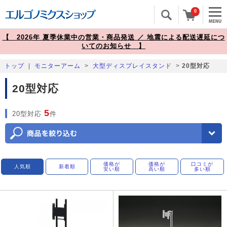
0
【 2026年 夏季休業中の営業・商品発送 ／ 地震による配送遅延につ
いてのお知らせ 】
トップ
|
モニターアーム
>
大型ディスプレイスタンド
>
20型対応
20型対応
5
20型対応
件
価格が
価格が
口コミが
人気順
新着順
安い順
高い順
多い順