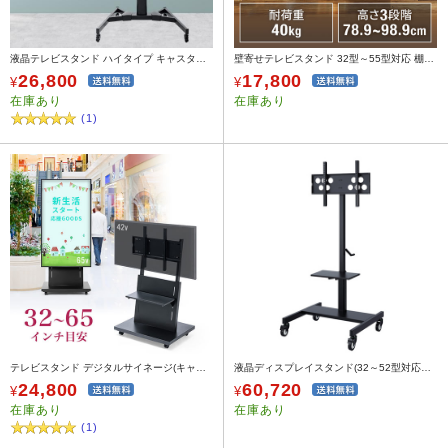
液晶テレビスタンド ハイタイプ キャスター付き 手動上下昇降 32型～75型対応 100-PL012
壁寄せテレビスタンド 32型～55型対応 棚板 HDDホルダーつき 木目調 ブラウン
26,800
17,800
¥
¥
在庫あり
在庫あり
(1)
テレビスタンド デジタルサイネージ(キャスター・移動式・棚付き・縦設置・角度調整・ブラック・おすすめ)
液晶ディスプレイスタンド(32～52型対応・上下昇降)
24,800
60,720
¥
¥
在庫あり
在庫あり
(1)