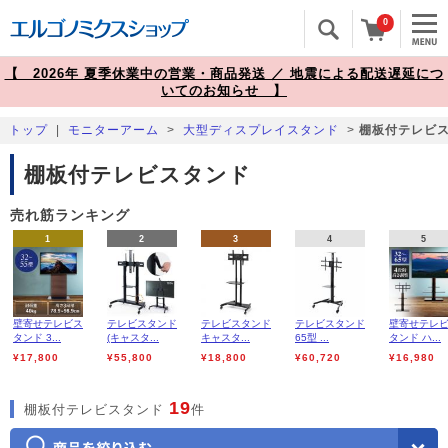
0
【 2026年 夏季休業中の営業・商品発送 ／ 地震による配送遅延につ
いてのお知らせ 】
トップ
|
モニターアーム
>
大型ディスプレイスタンド
>
棚板付テレビ
棚板付テレビスタンド
売れ筋ランキング
1
2
3
4
5
壁寄せテレビス
テレビスタンド
テレビスタンド
テレビスタンド
壁寄せテレ
タンド 3...
(キャスタ...
キャスタ...
65型 ...
タンド ハ...
¥17,800
¥55,800
¥18,800
¥60,720
¥16,980
19
棚板付テレビスタンド
件