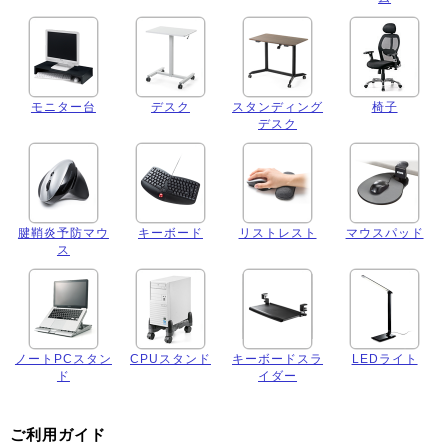
モニター台
デスク
スタンディング
椅子
デスク
腱鞘炎予防マウ
キーボード
リストレスト
マウスパッド
ス
ノートPCスタン
CPUスタンド
キーボードスラ
LEDライト
ド
イダー
ご利用ガイド