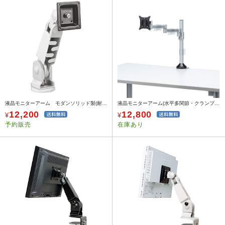
液晶モニターアーム モダンソリッド製(耐荷重6kg・垂直可動・ネジ固定式・ホワイト)
液晶モニターアーム(水平多関節・クランプ式・ネジ固定・1面・H420mm・耐荷重8kg)
12,200
12,800
¥
¥
予約販売
在庫あり