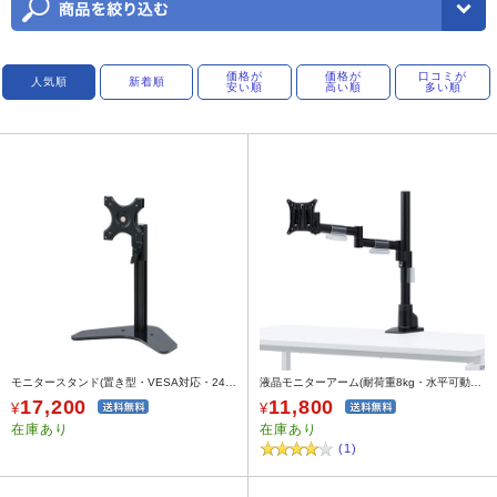
価格が
価格が
口コミが
人気順
新着順
安い順
高い順
多い順
モニタースタンド(置き型・VESA対応・24インチまで・高さ調節155～340mm)
液晶モニターアーム(耐荷重8kg・水平可動・クランプ/グロメット式)
17,200
11,800
¥
¥
在庫あり
在庫あり
(1)