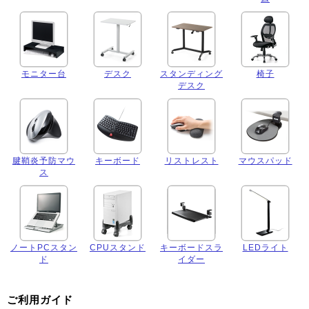
モニター台
デスク
スタンディング
椅子
デスク
腱鞘炎予防マウ
キーボード
リストレスト
マウスパッド
ス
ノートPCスタン
CPUスタンド
キーボードスラ
LEDライト
ド
イダー
ご利用ガイド