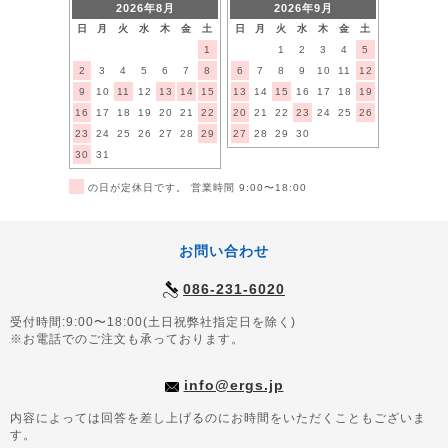
2026年8月
2026年9月
日
月
火
水
木
金
土
日
月
火
水
木
金
土
1
1
2
3
4
5
2
3
4
5
6
7
8
6
7
8
9
10
11
12
9
10
11
12
13
14
15
13
14
15
16
17
18
19
16
17
18
19
20
21
22
20
21
22
23
24
25
26
23
24
25
26
27
28
29
27
28
29
30
30
31
■
の日が定休日です。 営業時間 9:00〜18:00
お問い合わせ
086-231-6020
受付時間:9:00〜18:00(土日祝弊社指定日を除く)
※お電話でのご注文も承っております。
info@ergs.jp
内容によっては回答を差し上げるのにお時間をいただくこともございま
す。