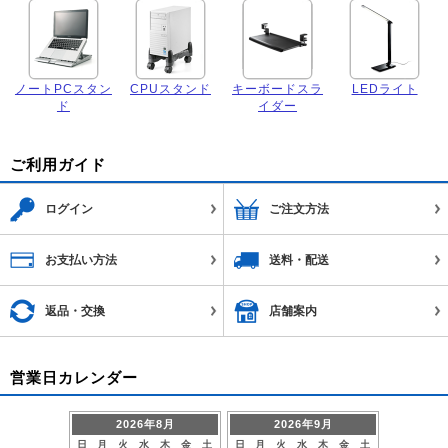
ノートPCスタン
CPUスタンド
キーボードスラ
LEDライト
ド
イダー
ご利用ガイド
ログイン
ご注文方法
お支払い方法
送料・配送
返品・交換
店舗案内
営業日カレンダー
2026年8月
2026年9月
日
月
火
水
木
金
土
日
月
火
水
木
金
土