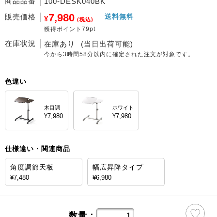
商品品番
100-DESK040BK
7,980
販売価格
送料無料
¥
(税込)
獲得ポイント79pt
在庫状況
在庫あり
(当日出荷可能)
今から
3時間58分
以内に確定された注文が対象です。
色違い
木目調
ホワイト
¥7,980
¥7,980
仕様違い・関連商品
角度調節天板
幅広昇降タイプ
¥7,480
¥6,980
数量：