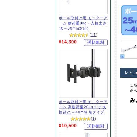
ポール取付け用 モニターア
ーム 耐荷重8kg・支柱太さ
40～60mm対応)
(
11
)
¥14,300
レビ
こ
み
み
ポール取付け用 モニターア
ーム 高耐荷重20kgまで 支
柱径25～40mm 短タイプ
(
1
)
¥10,500