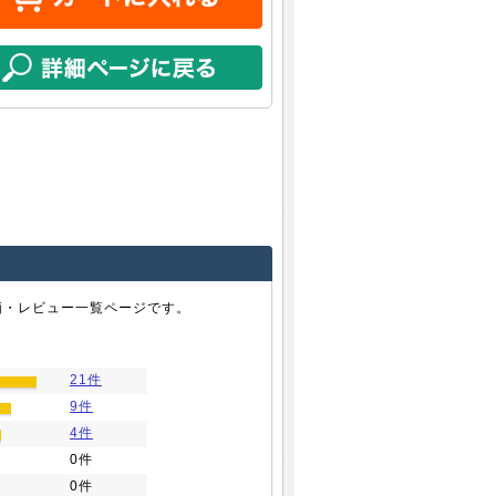
・レビュー一覧ページです。
21件
9件
4件
0件
0件