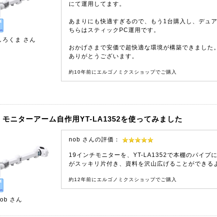
にて運用してます。
あまりにも快適すぎるので、もう1台購入し、デュ
ちらはスティックPC運用です。
しろくま
さん
おかげさまで安価で超快適な環境が構築できました
ありがとうございます。
約10年前にエルゴノミクスショップでご購入
モニターアーム自作用YT-LA1352を使ってみました
nob さんの評価：
19インチモニターを、YT-LA1352で本棚のパイ
がスッキリ片付き、資料を沢山広げることができる
約12年前にエルゴノミクスショップでご購入
ob
さん