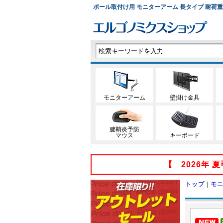
ポール取付け用 モニターアーム 長タイプ 耐荷重8kg
モニターアーム
壁掛け金具
腱鞘炎予防
マウス
キーボード
【 2026年
トップ
|
モ