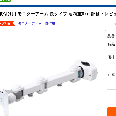
取付け用 モニターアーム 長タイプ 耐荷重8kg 評価・レビ
ング2位
モニターアーム 自作用
品番
商品
価格
在庫