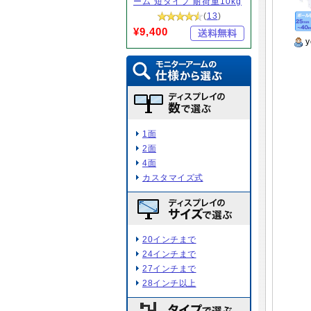
ーム 短タイプ 耐荷重10kg
(
13
)
¥9,400
y
1面
2面
4面
カスタマイズ式
20インチまで
24インチまで
27インチまで
28インチ以上