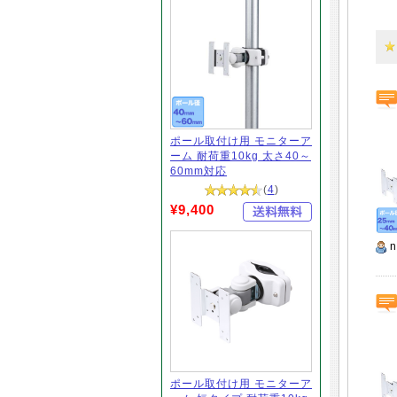
ポール取付け用 モニターア
ーム 耐荷重10kg 太さ40～
60mm対応
(
4
)
¥9,400
n
ポール取付け用 モニターア