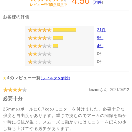
4.50
(
34件
)
レビュー評価5点満点中
お客様の評価
21件
9件
4件
0件
0件
4のレビュー一覧
(
フィルタを解除
)
kazoo
さん
2021/04/12
必要十分
25mmのポールに6.7kgのモニターを付けました。必要十分な
強度と自由度があります。重さで撓むのでアームの関節を動か
す時に抵抗が生じ、スムーズに動かすにはモニターをほんの少
し持ち上げてやる必要があります。