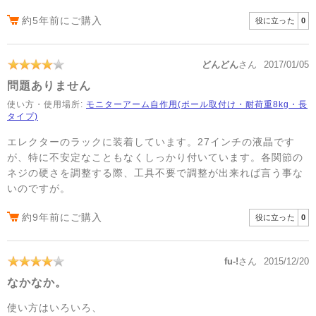
約5年前にご購入
役に立った
0
どんどん
さん
2017/01/05
問題ありません
使い方・使用場所:
モニターアーム自作用(ポール取付け・耐荷重8kg・長
タイプ)
エレクターのラックに装着しています。27インチの液晶です
が、特に不安定なこともなくしっかり付いています。各関節の
ネジの硬さを調整する際、工具不要で調整が出来れば言う事な
いのですが。
約9年前にご購入
役に立った
0
fu-!
さん
2015/12/20
なかなか。
使い方はいろいろ、