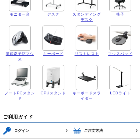
モニター台
デスク
スタンディング
椅子
デスク
腱鞘炎予防マウ
キーボード
リストレスト
マウスパッド
ス
ノートPCスタン
CPUスタンド
キーボードスラ
LEDライト
ド
イダー
ご利用ガイド
ログイン
ご注文方法