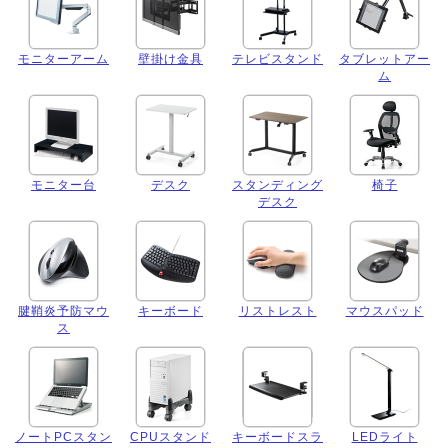
モニターアーム
壁掛け金具
テレビスタンド
タブレットアー
ム
モニター台
デスク
スタンディング
椅子
デスク
腱鞘炎予防マウ
キーボード
リストレスト
マウスパッド
ス
ノートPCスタン
CPUスタンド
キーボードスラ
LEDライト