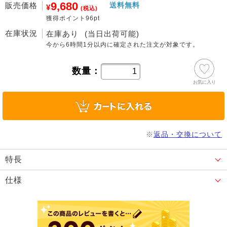
9,680
販売価格
送料無料
¥
(税込)
獲得ポイント96pt
在庫状況
在庫あり
(当日出荷可能)
今から
6時間1分
以内に確定された注文が対象です。
数量：
お気に入り
※
返品・交換について
特長
仕様