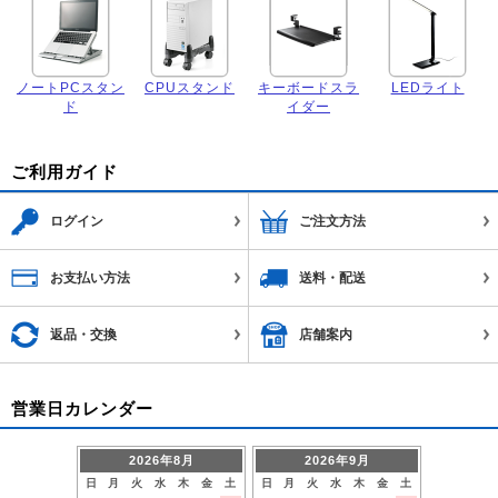
ノートPCスタン
CPUスタンド
キーボードスラ
LEDライト
ド
イダー
ご利用ガイド
ログイン
ご注文方法
お支払い方法
送料・配送
返品・交換
店舗案内
営業日カレンダー
2026年8月
2026年9月
日
月
火
水
木
金
土
日
月
火
水
木
金
土