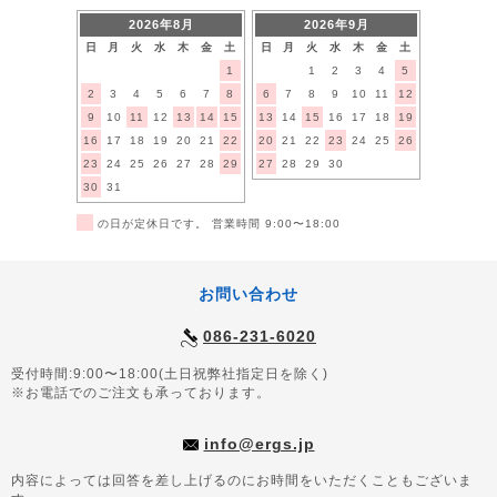
2026年8月
2026年9月
日
月
火
水
木
金
土
日
月
火
水
木
金
土
1
1
2
3
4
5
2
3
4
5
6
7
8
6
7
8
9
10
11
12
9
10
11
12
13
14
15
13
14
15
16
17
18
19
16
17
18
19
20
21
22
20
21
22
23
24
25
26
23
24
25
26
27
28
29
27
28
29
30
30
31
■
の日が定休日です。 営業時間 9:00〜18:00
お問い合わせ
086-231-6020
受付時間:9:00〜18:00(土日祝弊社指定日を除く)
※お電話でのご注文も承っております。
info@ergs.jp
内容によっては回答を差し上げるのにお時間をいただくこともございま