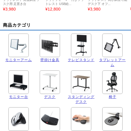
スク用 足置き台
トレスト USB給...
デスク下 オフ...
¥3,980
¥12,800
¥3,980
商品カテゴリ
モニターアーム
壁掛け金具
テレビスタンド
タブレットアー
ム
モニター台
デスク
スタンディング
椅子
デスク