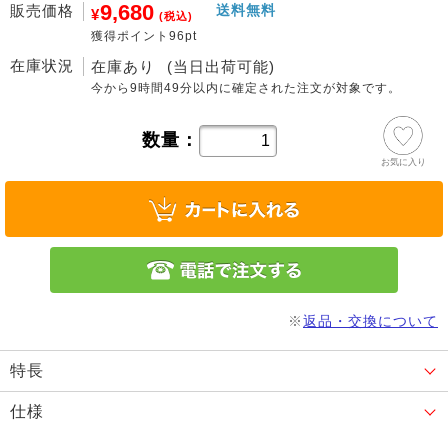
9,680
販売価格
送料無料
¥
(税込)
獲得ポイント96pt
在庫状況
在庫あり
(当日出荷可能)
今から
9時間49分
以内に確定された注文が対象です。
数量：
お気に入り
※
返品・交換について
特長
仕様