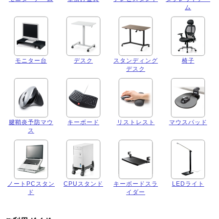
ム
モニター台
デスク
スタンディング
椅子
デスク
腱鞘炎予防マウ
キーボード
リストレスト
マウスパッド
ス
ノートPCスタン
CPUスタンド
キーボードスラ
LEDライト
ド
イダー