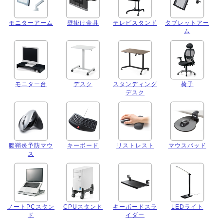
モニターアーム
壁掛け金具
テレビスタンド
タブレットアー
ム
モニター台
デスク
スタンディング
椅子
デスク
腱鞘炎予防マウ
キーボード
リストレスト
マウスパッド
ス
ノートPCスタン
CPUスタンド
キーボードスラ
LEDライト
ド
イダー