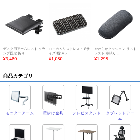
デスク用アームレスト クラ
ハニカムリストレスト Sサ
やわらかクッション リスト
ンプ固定 折り...
イズ 幅14.5...
レスト 布張り ...
¥3,480
¥1,080
¥1,298
商品カテゴリ
モニターアーム
壁掛け金具
テレビスタンド
タブレットアー
ム