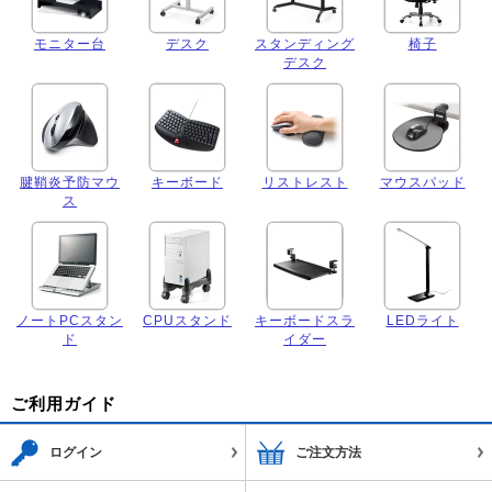
モニター台
デスク
スタンディング
椅子
デスク
腱鞘炎予防マウ
キーボード
リストレスト
マウスパッド
ス
ノートPCスタン
CPUスタンド
キーボードスラ
LEDライト
ド
イダー
ご利用ガイド
ログイン
ご注文方法