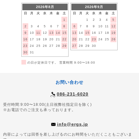
2026年8月
2026年9月
日
月
火
水
木
金
土
日
月
火
水
木
金
土
1
1
2
3
4
5
2
3
4
5
6
7
8
6
7
8
9
10
11
12
9
10
11
12
13
14
15
13
14
15
16
17
18
19
16
17
18
19
20
21
22
20
21
22
23
24
25
26
23
24
25
26
27
28
29
27
28
29
30
30
31
■
の日が定休日です。 営業時間 9:00〜18:00
お問い合わせ
086-231-6020
受付時間:9:00〜18:00(土日祝弊社指定日を除く)
※お電話でのご注文も承っております。
info@ergs.jp
内容によっては回答を差し上げるのにお時間をいただくこともございま