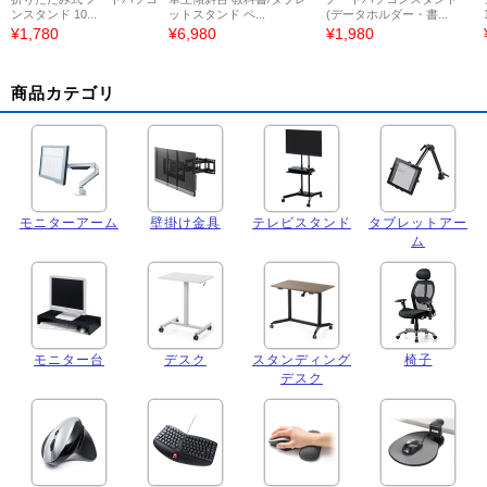
ンスタンド 10...
ットスタンド ペ...
(データホルダー・書...
¥1,780
¥6,980
¥1,980
商品カテゴリ
モニターアーム
壁掛け金具
テレビスタンド
タブレットアー
ム
モニター台
デスク
スタンディング
椅子
デスク