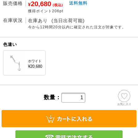
20,680
販売価格
送料無料
¥
(税込)
獲得ポイント206pt
在庫状況
在庫あり
(当日出荷可能)
今から
12時間20分
以内に確定された注文が対象です。
色違い
ホワイト
¥20,680
数量：
お気に入り