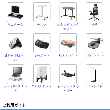
モニター台
デスク
スタンディング
椅子
デスク
腱鞘炎予防マウ
キーボード
リストレスト
マウスパッド
ス
ノートPCスタン
CPUスタンド
キーボードスラ
LEDライト
ド
イダー
ご利用ガイド