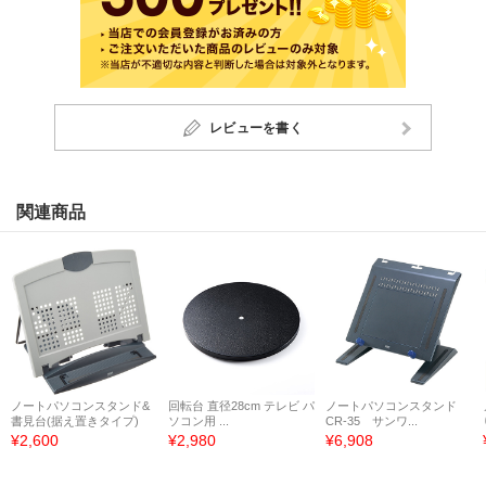
レビューを書く
関連商品
ノートパソコンスタンド&
回転台 直径28cm テレビ パ
ノートパソコンスタンド
書見台(据え置きタイプ)
ソコン用 ...
CR-35 サンワ...
¥2,600
¥2,980
¥6,908