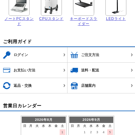
ノートPCスタン
CPUスタンド
キーボードスラ
LEDライト
ド
イダー
ご利用ガイド
ログイン
ご注文方法
お支払い方法
送料・配送
返品・交換
店舗案内
営業日カレンダー
2026年8月
2026年9月
日
月
火
水
木
金
土
日
月
火
水
木
金
土
1
1
2
3
4
5