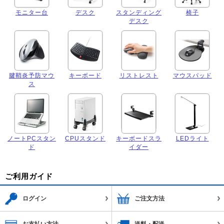
モニター台
デスク
スタンディング
椅子
デスク
腱鞘炎予防マウ
キーボード
リストレスト
マウスパッド
ス
ノートPCスタン
CPUスタンド
キーボードスラ
LEDライト
ド
イダー
ご利用ガイド
ログイン
ご注文方法
お支払い方法
送料・配送