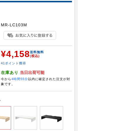
：
MR-LC103M
¥4,158
：
送料無料
(税込)
41ポイント獲得
：
在庫あり
当日出荷可能
今から
4時間55分
以内に確定された注文が対
象です。
い