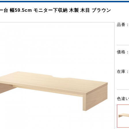
台 幅59.5cm モニター下収納 木製 木目 ブラウン
品番
価格
在庫
色違