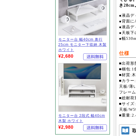
き28c
●液晶デ
●背面に
●液晶デ
●天板下の
●幅53
モニター台 幅40cm 奥行
25cm モニター下収納 木製
ホワイト
仕様
¥2,680
■出荷形
■梱包:1個
■材質:
■カラー:
天板/薄
フレーム
■総耐荷重
■サイズ:
天板/W59
■重量:2.
モニター台 2段式 幅40cm
木製 ホワイト
¥2,980