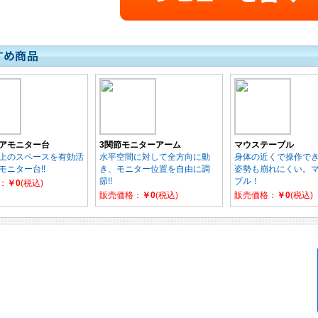
アモニター台
3関節モニターアーム
マウステーブル
上のスペースを有効活
水平空間に対して全方向に動
身体の近くで操作で
モニター台!!
き、モニター位置を自由に調
姿勢も崩れにくい。
節!!
ブル！
：
￥0
(税込)
販売価格：
￥0
(税込)
販売価格：
￥0
(税込)