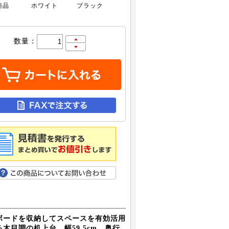
商品
ホワイト
ブラック
数量：
ボードを収納してスペースを有効活用
目調の机上台。幅59.5cm、奥行