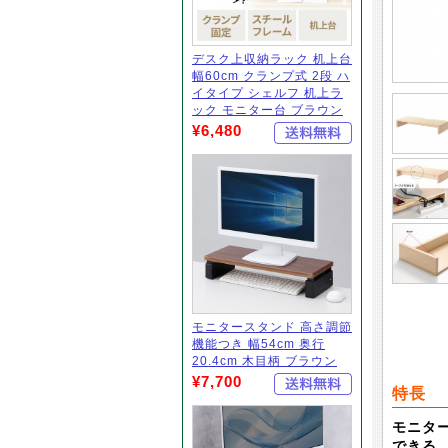
デスク上収納ラック 机上台
幅60cm クランプ式 2段 ハ
イタイプ シェルフ 机上ラ
ック モニター台 ブラウン
¥6,480
モニタースタンド 高さ調節
機能つき 幅54cm 奥行
20.4cm 木目柄 ブラウン
¥7,700
特長
モニタ
できる