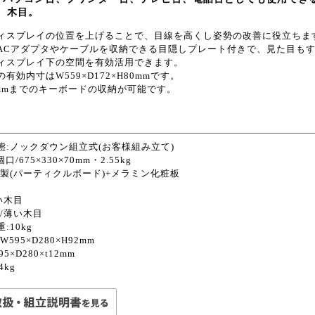
m。木目。
ィスプレイの位置を上げることで、目線を高くし姿勢の改善に役立ちま
ACアダプタやケーブルを収納できる目隠しプレート付きで、見た目も
ィスプレイ下の空間を有効活用できます。
有効内寸はW559×D172×H80mmです。
0mmまでのキーボードの収納が可能です。
態:ノックダウン組立式(お客様組み立て)
口/675×330×70mm・2.55kg
木製(パーティクルボード)+メラミン化粧板
い木目
/薄い木目
:10kg
W595×D280×H92mm
5×D280×t12mm
4kg