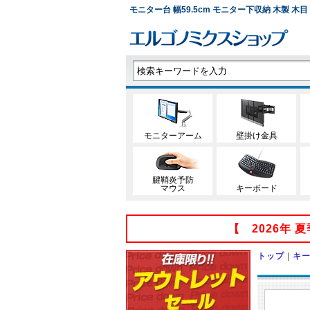
モニター台 幅59.5cm モニター下収納 木製 木目 
モニターアーム
壁掛け金具
腱鞘炎予防
マウス
キーボード
【 2026年
トップ
|
キ