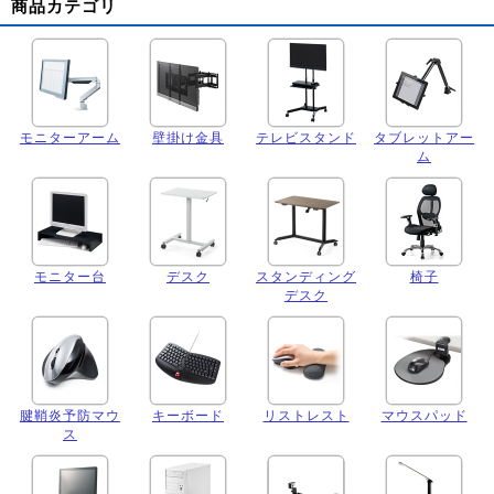
商品カテゴリ
モニターアーム
壁掛け金具
テレビスタンド
タブレットアー
ム
モニター台
デスク
スタンディング
椅子
デスク
腱鞘炎予防マウ
キーボード
リストレスト
マウスパッド
ス