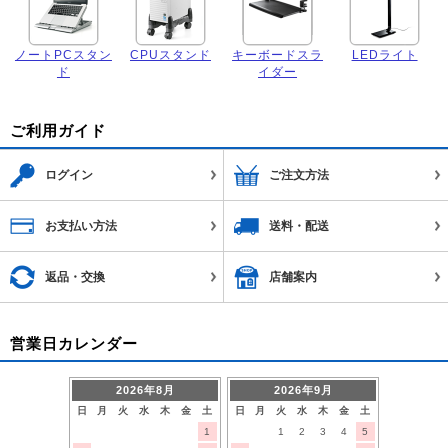
ノートPCスタン
CPUスタンド
キーボードスラ
LEDライト
ド
イダー
ご利用ガイド
ログイン
ご注文方法
お支払い方法
送料・配送
返品・交換
店舗案内
営業日カレンダー
2026年8月
2026年9月
日
月
火
水
木
金
土
日
月
火
水
木
金
土
1
1
2
3
4
5