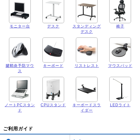
モニター台
デスク
スタンディング
椅子
デスク
腱鞘炎予防マウ
キーボード
リストレスト
マウスパッド
ス
ノートPCスタン
CPUスタンド
キーボードスラ
LEDライト
ド
イダー
ご利用ガイド