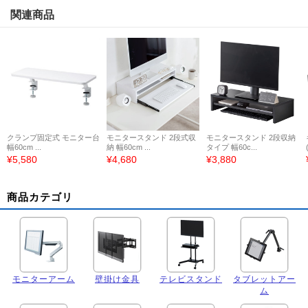
関連商品
クランプ固定式 モニター台
モニタースタンド 2段式収
モニタースタンド 2段収納
幅60cm ...
納 幅60cm ...
タイプ 幅60c...
¥5,580
¥4,680
¥3,880
商品カテゴリ
モニターアーム
壁掛け金具
テレビスタンド
タブレットアー
ム