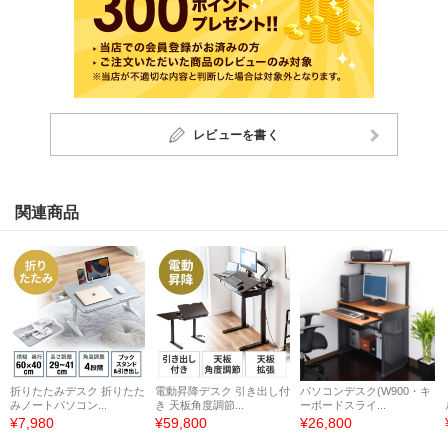
レビューを書く
関連商品
折りたたみデスク 折りたた
電動昇降デスク 引き出し付
パソコンデスク(W900・キ
みノートパソコン...
き 天板角度調節...
ーボードスライ...
¥7,980
¥59,800
¥26,800