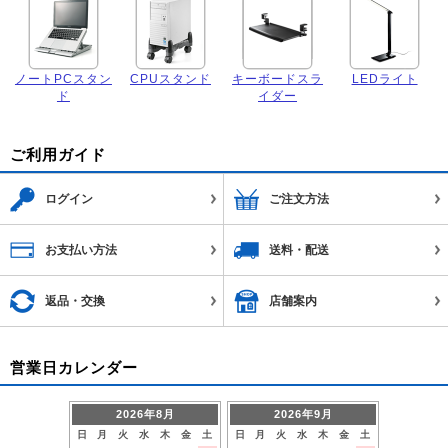
ノートPCスタン
CPUスタンド
キーボードスラ
LEDライト
ド
イダー
ご利用ガイド
ログイン
ご注文方法
お支払い方法
送料・配送
返品・交換
店舗案内
営業日カレンダー
2026年8月
2026年9月
日
月
火
水
木
金
土
日
月
火
水
木
金
土