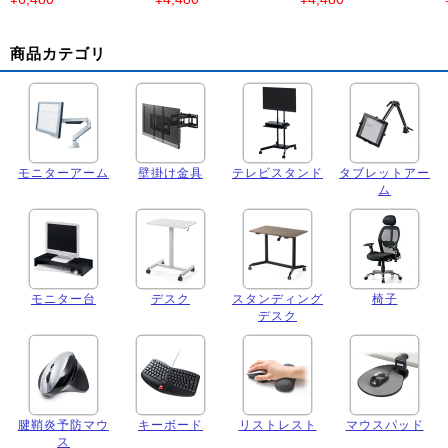
商品カテゴリ
モニターアーム
壁掛け金具
テレビスタンド
タブレットアー
ム
モニター台
デスク
スタンディング
椅子
デスク
腱鞘炎予防マウ
キーボード
リストレスト
マウスパッド
ス