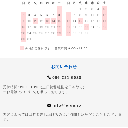
日
月
火
水
木
金
土
日
月
火
水
木
金
土
1
1
2
3
4
5
2
3
4
5
6
7
8
6
7
8
9
10
11
12
9
10
11
12
13
14
15
13
14
15
16
17
18
19
16
17
18
19
20
21
22
20
21
22
23
24
25
26
23
24
25
26
27
28
29
27
28
29
30
30
31
■
の日が定休日です。 営業時間 9:00〜18:00
お問い合わせ
086-231-6020
受付時間:9:00〜18:00(土日祝弊社指定日を除く)
※お電話でのご注文も承っております。
info@ergs.jp
内容によっては回答を差し上げるのにお時間をいただくこともございま
す。