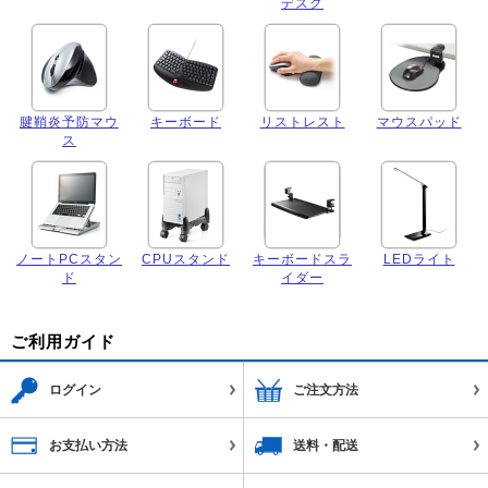
デスク
腱鞘炎予防マウ
キーボード
リストレスト
マウスパッド
ス
ノートPCスタン
CPUスタンド
キーボードスラ
LEDライト
ド
イダー
ご利用ガイド
ログイン
ご注文方法
お支払い方法
送料・配送