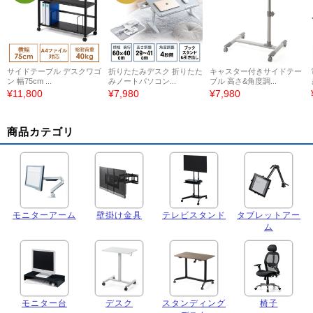
サイドテーブル デスクワゴ
折りたたみデスク 折りたた
キャスター付きサイドテー
ン 幅75cm ...
みノートパソコン...
ブル 高さ&角度調...
¥11,800
¥7,980
¥7,980
商品カテゴリ
モニターアーム
壁掛け金具
テレビスタンド
タブレットアー
ム
モニター台
デスク
スタンディング
椅子