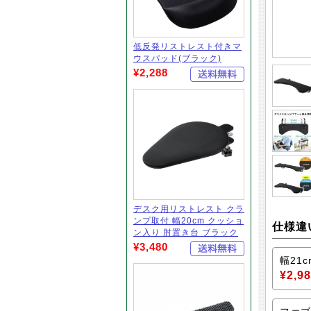
低反発リストレスト付きマ
ウスパッド(ブラック)
¥2,288
デスク用リストレスト クラ
ンプ取付 幅20cm クッショ
仕様違
ン入り 肘置き台 ブラック
¥3,480
幅21c
¥2,9