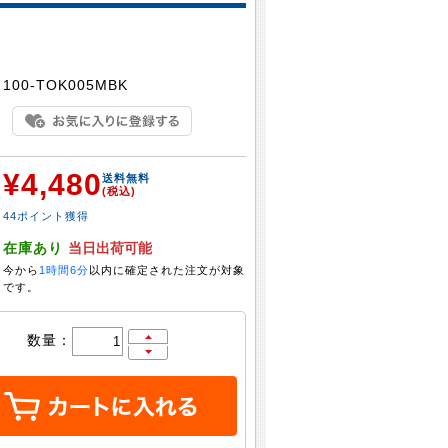
：
100-TOK005MBK
¥4,480
：
送料無料
(税込)
44ポイント獲得
：
在庫あり
当日出荷可能
今から
1時間6分
以内に確定された注文が対象
です。
数量：