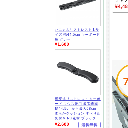
ファブ
¥4,4
ハニカムリストレスト Lサ
イズ 幅44.5cm キーボード
用 グレー
¥1,680
可変式リストレスト キーボ
ード マウス兼用 疲労軽減
幅44.5cmから最大68cm
柔らかクッション すべり止
め付き PU素材 ブラック
¥2,680