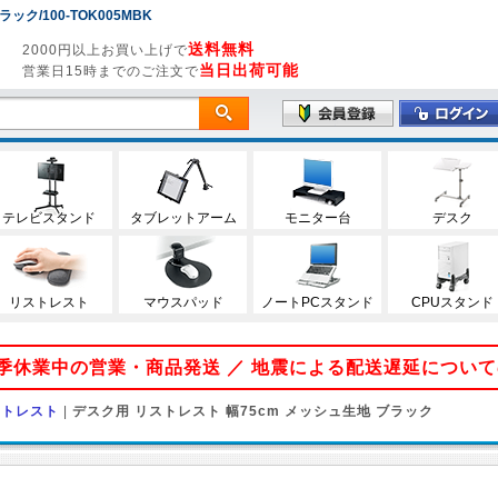
ク/100-TOK005MBK
送料無料
2000円以上お買い上げで
当日出荷可能
営業日15時までのご注文で
テレビスタンド
タブレットアーム
モニター台
デスク
リストレスト
マウスパッド
ノートPCスタンド
CPUスタンド
 夏季休業中の営業・商品発送 ／ 地震による配送遅延につい
ストレスト
|
デスク用 リストレスト 幅75cm メッシュ生地 ブラック