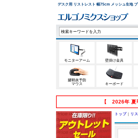
デスク用 リストレスト 幅75cm メッシュ生地 ブラッ
モニターアーム
壁掛け金具
腱鞘炎予防
マウス
キーボード
【 2026年
トップ
|
リ