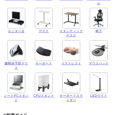
ム
モニター台
デスク
スタンディング
椅子
デスク
腱鞘炎予防マウ
キーボード
リストレスト
マウスパッド
ス
ノートPCスタン
CPUスタンド
キーボードスラ
LEDライト
ド
イダー