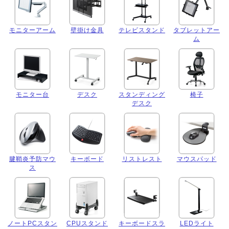
モニターアーム
壁掛け金具
テレビスタンド
タブレットアー
ム
モニター台
デスク
スタンディング
椅子
デスク
腱鞘炎予防マウ
キーボード
リストレスト
マウスパッド
ス
ノートPCスタン
CPUスタンド
キーボードスラ
LEDライト