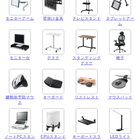
モニターアーム
壁掛け金具
テレビスタンド
タブレットアー
ム
モニター台
デスク
スタンディング
椅子
デスク
腱鞘炎予防マウ
キーボード
リストレスト
マウスパッド
ス
ノートPCスタン
CPUスタンド
キーボードスラ
LEDライト