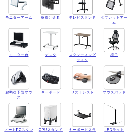
モニターアーム
壁掛け金具
テレビスタンド
タブレットアー
ム
モニター台
デスク
スタンディング
椅子
デスク
腱鞘炎予防マウ
キーボード
リストレスト
マウスパッド
ス
ノートPCスタン
CPUスタンド
キーボードスラ
LEDライト