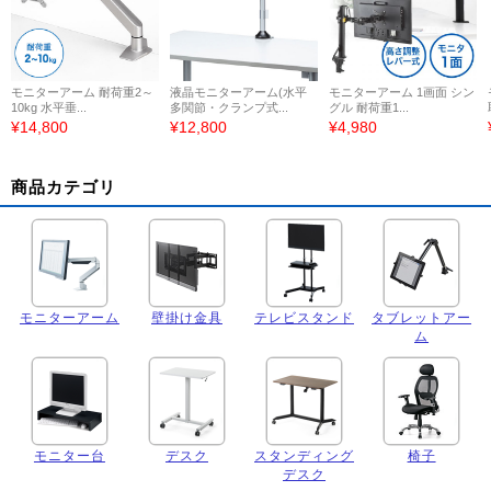
モニターアーム 耐荷重2～
液晶モニターアーム(水平
モニターアーム 1画面 シン
10kg 水平垂...
多関節・クランプ式...
グル 耐荷重1...
¥14,800
¥12,800
¥4,980
商品カテゴリ
モニターアーム
壁掛け金具
テレビスタンド
タブレットアー
ム
モニター台
デスク
スタンディング
椅子
デスク