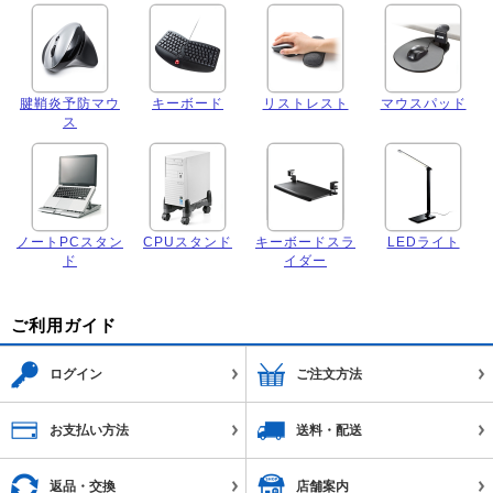
腱鞘炎予防マウ
キーボード
リストレスト
マウスパッド
ス
ノートPCスタン
CPUスタンド
キーボードスラ
LEDライト
ド
イダー
ご利用ガイド
ログイン
ご注文方法
お支払い方法
送料・配送
返品・交換
店舗案内