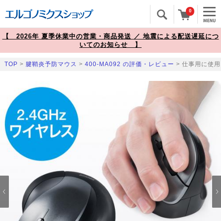
0
【 2026年 夏季休業中の営業・商品発送 ／ 地震による配送遅延につ
いてのお知らせ 】
TOP
>
腱鞘炎予防マウス
>
400-MA092 の評価・レビュー
> 仕事用に使用
Prev