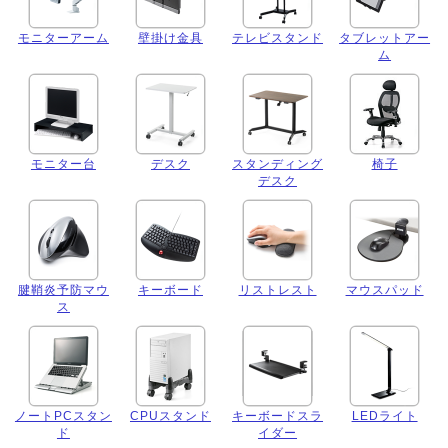
モニターアーム
壁掛け金具
テレビスタンド
タブレットアー
ム
モニター台
デスク
スタンディング
椅子
デスク
腱鞘炎予防マウ
キーボード
リストレスト
マウスパッド
ス
ノートPCスタン
CPUスタンド
キーボードスラ
LEDライト
ド
イダー