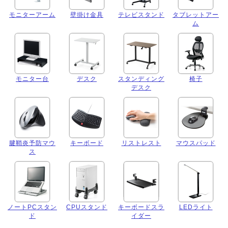
モニターアーム
壁掛け金具
テレビスタンド
タブレットアー
ム
モニター台
デスク
スタンディング
椅子
デスク
腱鞘炎予防マウ
キーボード
リストレスト
マウスパッド
ス
ノートPCスタン
CPUスタンド
キーボードスラ
LEDライト
ド
イダー