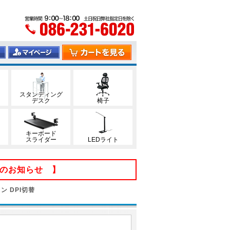
スタンディング
デスク
椅子
キーボード
スライダー
LEDライト
てのお知らせ 】
ン DPI切替