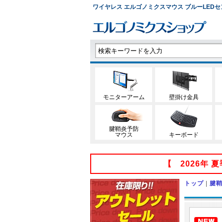
ワイヤレス エルゴノミクスマウス ブルーLEDセンサー
モニターアーム
壁掛け金具
腱鞘炎予防
マウス
キーボード
【 2026年
トップ
|
腱