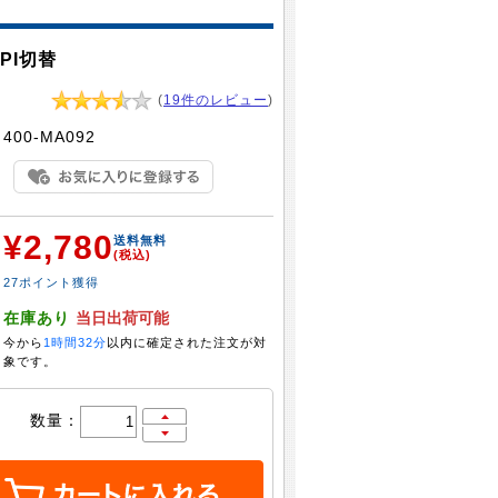
PI切替
(
19件のレビュー
)
：
400-MA092
¥2,780
：
送料無料
(税込)
27ポイント獲得
：
在庫あり
当日出荷可能
今から
1時間32分
以内に確定された注文が対
象です。
数量：