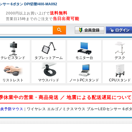
 6ボタン DPI切替/400-MA092
送料無料
2000円以上お買い上げで
当日出荷可能
営業日15時までのご注文で
テレビスタンド
タブレットアーム
モニター台
デスク
リストレスト
マウスパッド
ノートPCスタンド
CPUスタンド
 夏季休業中の営業・商品発送 ／ 地震による配送遅延につい
鞘炎予防マウス
|
ワイヤレス エルゴノミクスマウス ブルーLEDセンサー 6ボタ