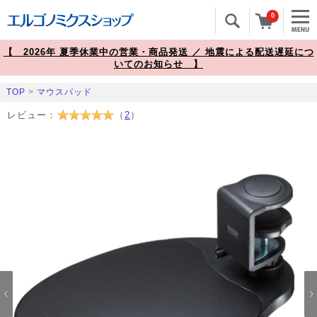
0
【 2026年 夏季休業中の営業・商品発送 ／ 地震による配送遅延につ
いてのお知らせ 】
TOP
>
マウスパッド
レビュー：
（
2
）
Prev