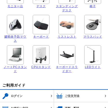
モニター台
デスク
スタンディング
椅子
デスク
腱鞘炎予防マウ
キーボード
リストレスト
マウスパッド
ス
ノートPCスタン
CPUスタンド
キーボードスラ
LEDライト
ド
イダー
ご利用ガイド
ログイン
ご注文方法