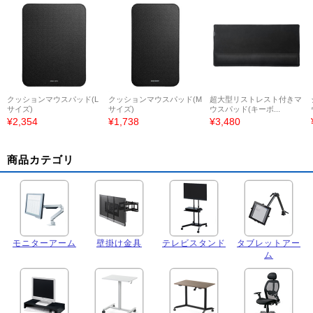
クッションマウスパッド(L
クッションマウスパッド(M
超大型リストレスト付きマ
サイズ)
サイズ)
ウスパッド(キーボ...
¥2,354
¥1,738
¥3,480
商品カテゴリ
モニターアーム
壁掛け金具
テレビスタンド
タブレットアー
ム