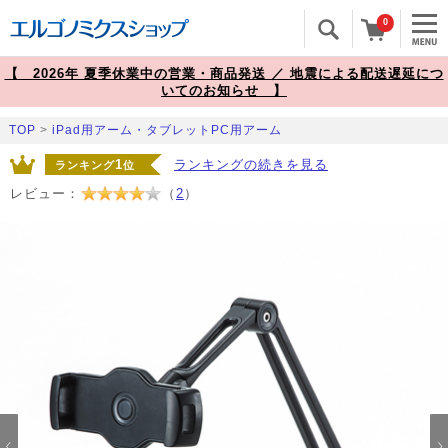
0
【 2026年 夏季休業中の営業・商品発送 ／ 地震による配送遅延につ
いてのお知らせ 】
TOP
>
iPad用アーム・タブレットPC用アーム
1
ランキングの続きを見る
ランキング
位
レビュー：
（
2
）
Prev