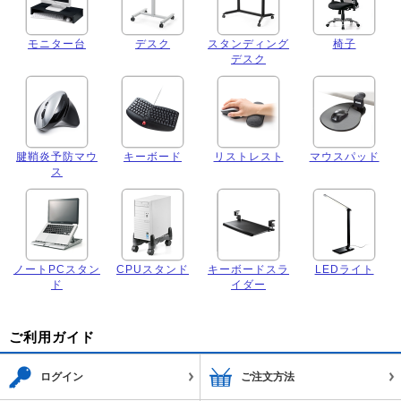
モニター台
デスク
スタンディング
椅子
デスク
腱鞘炎予防マウ
キーボード
リストレスト
マウスパッド
ス
ノートPCスタン
CPUスタンド
キーボードスラ
LEDライト
ド
イダー
ご利用ガイド
ログイン
ご注文方法