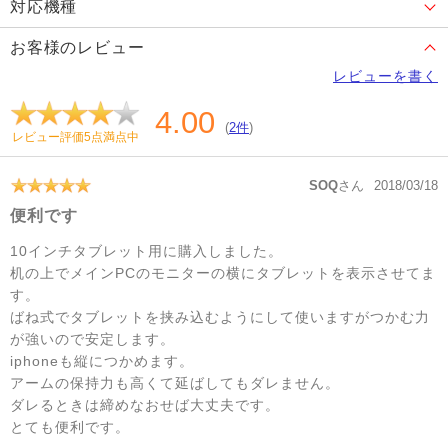
対応機種
お客様のレビュー
レビューを書く
4.00
(
2件
)
レビュー評価5点満点中
SOQ
さん
2018/03/18
便利です
10インチタブレット用に購入しました。
机の上でメインPCのモニターの横にタブレットを表示させてま
す。
ばね式でタブレットを挟み込むようにして使いますがつかむ力
が強いので安定します。
iphoneも縦につかめます。
アームの保持力も高くて延ばしてもダレません。
ダレるときは締めなおせば大丈夫です。
とても便利です。