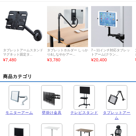
タブレットアームスタンド
タブレットホルダー しっか
7～11インチ対応タブレッ
マグネット固定タ...
り&しなやかアー...
トアーム(クラン...
¥7,480
¥3,780
¥20,400
商品カテゴリ
モニターアーム
壁掛け金具
テレビスタンド
タブレットアー
ム