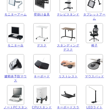
モニターアーム
壁掛け金具
テレビスタンド
タブレットアー
ム
モニター台
デスク
スタンディング
椅子
デスク
腱鞘炎予防マウ
キーボード
リストレスト
マウスパッド
ス
ノートPCスタン
CPUスタンド
キーボードスラ
LEDライト