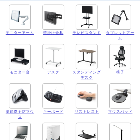
モニターアーム
壁掛け金具
テレビスタンド
タブレットアー
ム
モニター台
デスク
スタンディング
椅子
デスク
腱鞘炎予防マウ
キーボード
リストレスト
マウスパッド
ス