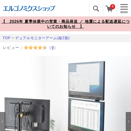
0
【 2026年 夏季休業中の営業・商品発送 ／ 地震による配送遅延につ
いてのお知らせ 】
TOP
>
デュアルモニターアーム(縦2面)
レビュー：
（
9
）
Prev