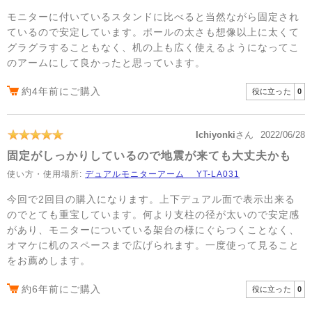
モニターに付いているスタンドに比べると当然ながら固定され
ているので安定しています。ポールの太さも想像以上に太くて
グラグラすることもなく、机の上も広く使えるようになってこ
のアームにして良かったと思っています。
約4年前にご購入
役に立った
0
Ichiyonki
さん
2022/06/28
固定がしっかりしているので地震が来ても大丈夫かも
使い方・使用場所:
デュアルモニターアーム YT-LA031
今回で2回目の購入になります。上下デュアル面で表示出来る
のでとても重宝しています。何より支柱の径が太いので安定感
があり、モニターについている架台の様にぐらつくことなく、
オマケに机のスペースまで広げられます。一度使って見ること
をお薦めします。
約6年前にご購入
役に立った
0