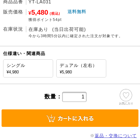
商品品番
YT-LA031
5,480
販売価格
送料無料
¥
(税込)
獲得ポイント54pt
在庫状況
在庫あり
(当日出荷可能)
今から
3時間5分
以内に確定された注文が対象です。
仕様違い・関連商品
シングル
デュアル（左右）
¥4,980
¥5,980
数量：
お気に入り
※
返品・交換について